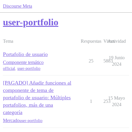
Discourse Meta
user-portfolio
Tema
Respuestas
Vistas
Actividad
Portafolio de usuario
19 Junio
25
5883
Componente temático
2024
official
,
user-portfolio
[PAGADO] Añadir funciones al
componente de tema de
portafolio de usuario: Múltiples
15 Mayo
1
253
portafolios, más de una
2024
categoría
Mercado
user-portfolio