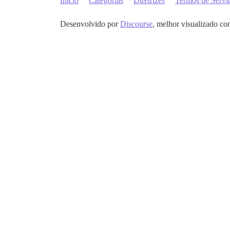
Início
Categorias
Diretrizes
Termos de Servi
Desenvolvido por
Discourse
, melhor visualizado co