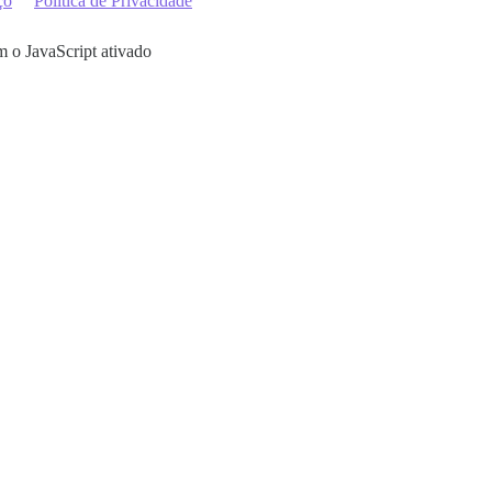
ço
Política de Privacidade
m o JavaScript ativado