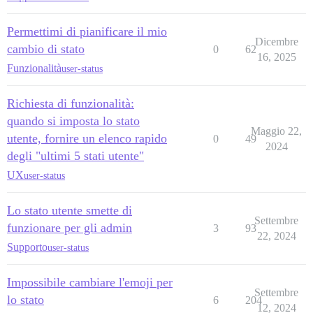
Permettimi di pianificare il mio
Dicembre
cambio di stato
0
62
16, 2025
Funzionalità
user-status
Richiesta di funzionalità:
quando si imposta lo stato
Maggio 22,
utente, fornire un elenco rapido
0
49
2024
degli "ultimi 5 stati utente"
UX
user-status
Lo stato utente smette di
Settembre
funzionare per gli admin
3
93
22, 2024
Supporto
user-status
Impossibile cambiare l'emoji per
Settembre
lo stato
6
204
12, 2024