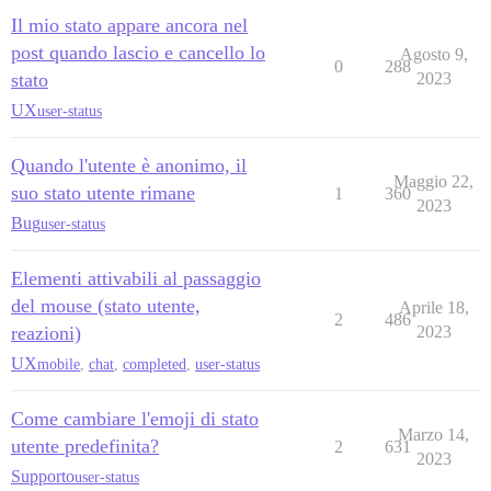
Il mio stato appare ancora nel
post quando lascio e cancello lo
Agosto 9,
0
288
stato
2023
UX
user-status
Quando l'utente è anonimo, il
Maggio 22,
suo stato utente rimane
1
360
2023
Bug
user-status
Elementi attivabili al passaggio
del mouse (stato utente,
Aprile 18,
2
486
reazioni)
2023
UX
mobile
,
chat
,
completed
,
user-status
Come cambiare l'emoji di stato
Marzo 14,
utente predefinita?
2
631
2023
Supporto
user-status