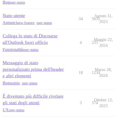
Bug
user-status
Stato utente
Agosto 31,
34
5631
2023
Annunci
new-feature
,
user-status
Collega lo stato di Discourse
Maggio 22,
all'Outlook fuori ufficio
4
233
2024
Funzionalità
user-status
Messaggio di stato
personalizzato prima dell'header
Marzo 28,
18
1234
e altri elementi
2024
Bug
mobile
,
user-status
È diventato più difficile rivelare
Ottobre 12,
gli stati degli utenti
3
374
2023
UX
user-status