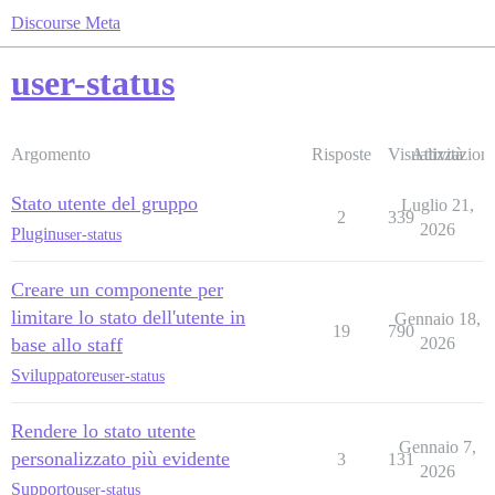
Discourse Meta
user-status
Argomento
Risposte
Visualizzazioni
Attività
Stato utente del gruppo
Luglio 21,
2
339
2026
Plugin
user-status
Creare un componente per
limitare lo stato dell'utente in
Gennaio 18,
19
790
base allo staff
2026
Sviluppatore
user-status
Rendere lo stato utente
Gennaio 7,
personalizzato più evidente
3
131
2026
Supporto
user-status