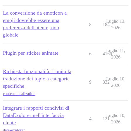
La conversione da emoticon a
emoji dovrebbe essere una
Luglio 13,
8
184
preferenza dell'utente, non
2026
globale
Luglio 11,
Plugin per sticker animate
6
4166
2026
Richiesta funzionalità: Limita la
traduzione dei topic a categorie
Luglio 10,
9
332
2026
specifiche
content-localization
Integrare i rapporti condivisi di
DataExplorer nell'interfaccia
Luglio 10,
4
121
2026
utente
data-explorer