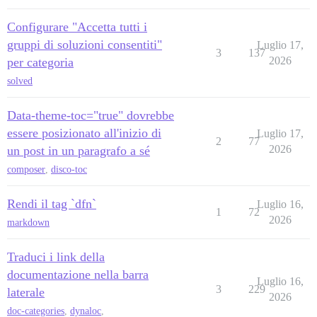
Configurare "Accetta tutti i
gruppi di soluzioni consentiti"
Luglio 17,
3
137
2026
per categoria
solved
Data-theme-toc="true" dovrebbe
essere posizionato all'inizio di
Luglio 17,
2
77
2026
un post in un paragrafo a sé
composer
,
disco-toc
Rendi il tag `dfn`
Luglio 16,
1
72
2026
markdown
Traduci i link della
documentazione nella barra
Luglio 16,
3
229
laterale
2026
doc-categories
,
dynaloc
,