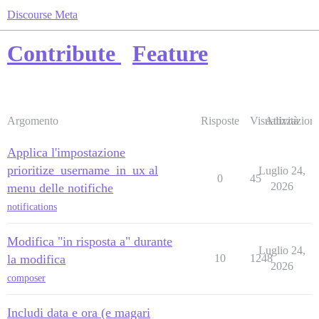
Discourse Meta
Contribute
Feature
Argomento
Risposte
Visualizzazioni
Attività
Applica l'impostazione
prioritize_username_in_ux al
Luglio 24,
0
45
2026
menu delle notifiche
notifications
Modifica "in risposta a" durante
Luglio 24,
la modifica
10
1248
2026
composer
Includi data e ora (e magari