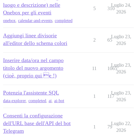
luogo e descrizione) nelle
Luglio 24,
5
310
2026
Onebox per gli eventi
onebox
,
calendar-and-events
,
completed
Aggiungi linee divisorie
Luglio 23,
2
65
all'editor dello schema colori
2026
Inserire data/ora nel campo
Luglio 23,
titolo del nuovo argomento
11
1065
2026
(cioè, proprio qui e !)
Potenzia l'assistente SQL
Luglio 23,
1
117
2026
data-explorer
,
completed
,
ai
,
ai-bot
Consenti la configurazione
dell'URL base dell'API del bot
Luglio 22,
1
79
2026
Telegram