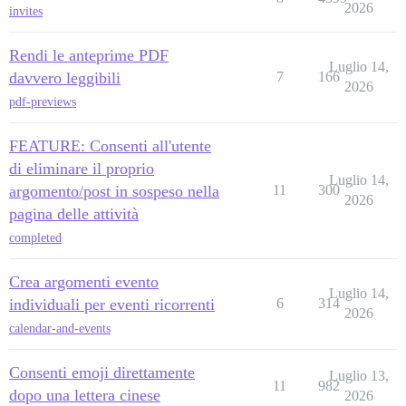
2026
invites
Rendi le anteprime PDF
Luglio 14,
davvero leggibili
7
166
2026
pdf-previews
FEATURE: Consenti all'utente
di eliminare il proprio
Luglio 14,
argomento/post in sospeso nella
11
300
2026
pagina delle attività
completed
Crea argomenti evento
Luglio 14,
individuali per eventi ricorrenti
6
314
2026
calendar-and-events
Consenti emoji direttamente
Luglio 13,
11
982
dopo una lettera cinese
2026