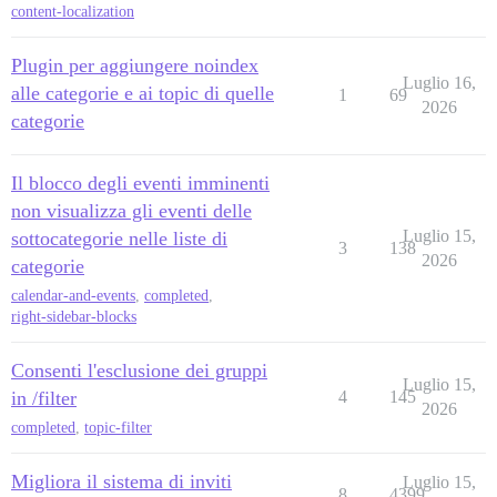
content-localization
Plugin per aggiungere noindex
Luglio 16,
alle categorie e ai topic di quelle
1
69
2026
categorie
Il blocco degli eventi imminenti
non visualizza gli eventi delle
Luglio 15,
sottocategorie nelle liste di
3
138
2026
categorie
calendar-and-events
,
completed
,
right-sidebar-blocks
Consenti l'esclusione dei gruppi
Luglio 15,
in /filter
4
145
2026
completed
,
topic-filter
Migliora il sistema di inviti
Luglio 15,
8
4399