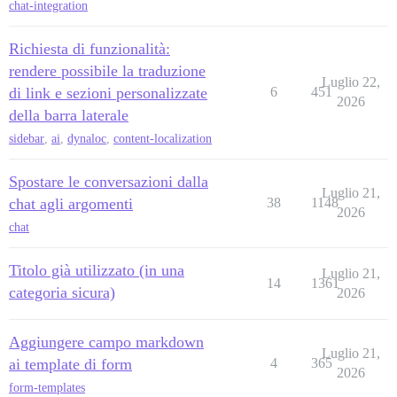
chat-integration
Richiesta di funzionalità:
rendere possibile la traduzione
Luglio 22,
di link e sezioni personalizzate
6
451
2026
della barra laterale
sidebar
,
ai
,
dynaloc
,
content-localization
Spostare le conversazioni dalla
Luglio 21,
chat agli argomenti
38
1148
2026
chat
Titolo già utilizzato (in una
Luglio 21,
14
1361
categoria sicura)
2026
Aggiungere campo markdown
Luglio 21,
ai template di form
4
365
2026
form-templates