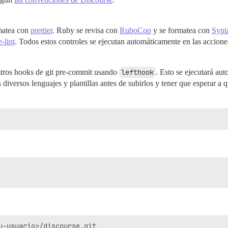
matea con
prettier
. Ruby se revisa con
RuboCop
y se formatea con
Synt
-lint
. Todos estos controles se ejecutan automáticamente en las accion
stros hooks de git pre-commit usando
lefthook
. Esto se ejecutará a
iversos lenguajes y plantillas antes de subirlos y tener que esperar a q