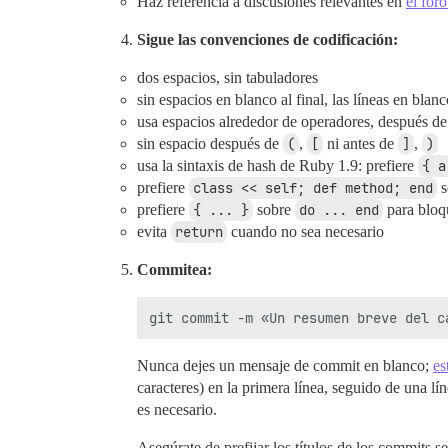
Haz referencia a discusiones relevantes en
el for
Sigue las convenciones de codificación:
dos espacios, sin tabuladores
sin espacios en blanco al final, las líneas en bla
usa espacios alrededor de operadores, después d
sin espacio después de
(
,
[
ni antes de
]
,
)
usa la sintaxis de hash de Ruby 1.9: prefiere
{ a
prefiere
class << self; def method; end
s
prefiere
{ ... }
sobre
do ... end
para bloqu
evita
return
cuando no sea necesario
Commitea:
Nunca dejes un mensaje de commit en blanco;
es
caracteres) en la primera línea, seguido de una l
es necesario.
Asegúrate de prefijar los títulos de los commits 