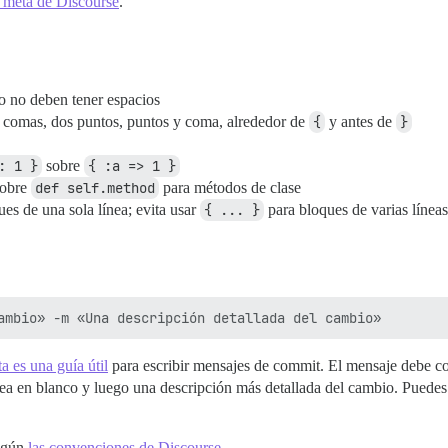
o meta de Discourse
.
nco no deben tener espacios
e comas, dos puntos, puntos y coma, alrededor de
{
y antes de
}
: 1 }
sobre
{ :a => 1 }
obre
def self.method
para métodos de clase
es de una sola línea; evita usar
{ ... }
para bloques de varias líneas
ta es una guía útil
para escribir mensajes de commit. El mensaje debe 
ínea en blanco y luego una descripción más detallada del cambio. Puedes
según
las convenciones de Discourse
.