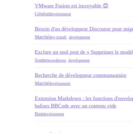
VMware Fusion est incroyable 😍
Général
development
Besoin d'un développeur Discourse pour migr
Marché
dev-install
,
development
Exclure un seul post de « Supprimer le mod
Soutien
wordpress
,
development
Recherche de développeur communautaire
Marché
development
Extension Markdown : les fonctions d'envelop
balises BBCode avec un contenu vide
Bug
development