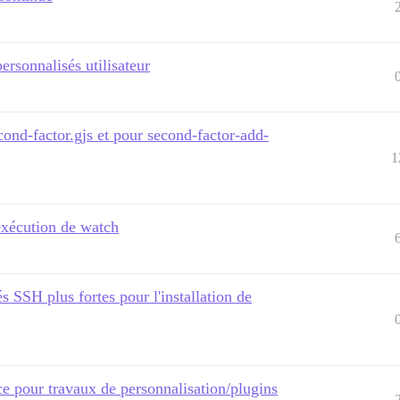
rsonnalisés utilisateur
ond-factor.gjs et pour second-factor-add-
1
'exécution de watch
és SSH plus fortes pour l'installation de
e pour travaux de personnalisation/plugins