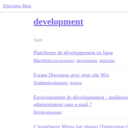
Discourse Meta
development
Sujet
Plateforme de développement en ligne
Marché
discourseconnect
,
development
,
platforms
Forum Discourse avec mon site Wix
Soutien
development
,
hosting
Environnement de développement : meilleure
administrateur sans e-mail ?
Dev
development
L'installateur Minio fait planter l'Intégration