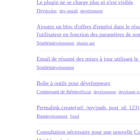
Le plugin ne se charge plus ni n'est visible
Dev
docker
,
dev-install
,
development
Ajoutez un bloc d'offres d'emploi dans le rés
l'utilisateur en fonction des paramètres de son
Soutien
development
,
plugin-api
Email de résumé des mises à jour utilisant le
Soutien
development
Boîte à outils pour développeurs
Composant de thème
official
,
development
,
developer-t
Permalink.create(url: /my/path, post_id: 123)
Bug
development
,
fixed
Consultation nécessaire pour une nouvelle 