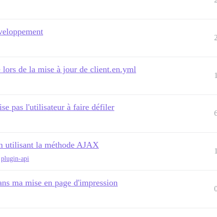
éveloppement
lors de la mise à jour de client.en.yml
e pas l'utilisateur à faire défiler
en utilisant la méthode AJAX
,
plugin-api
ans ma mise en page d'impression