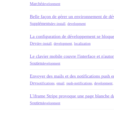
Marché
development
Belle façon de gérer un environnement de d
Suppléments
dev-install
,
development
La configuration de développement se bloque 
Dev
dev-install
,
development
,
localization
Le clavier mobile couvre l'interface et n'autoris
Soutien
development
Envoyer des mails et des notifications push 
Dev
notifications
,
email
,
push-notifications
,
development
L'iframe Stripe provoque une page blanche d
Soutien
development