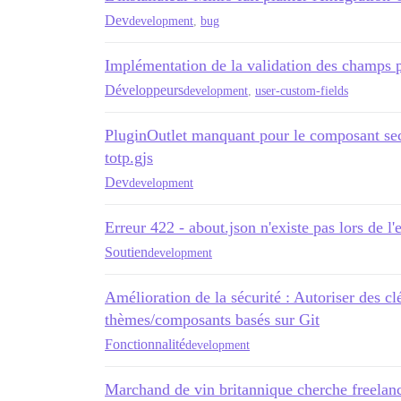
Dev
development
,
bug
Implémentation de la validation des champs pe
Développeurs
development
,
user-custom-fields
PluginOutlet manquant pour le composant sec
totp.gjs
Dev
development
Erreur 422 - about.json n'existe pas lors de l
Soutien
development
Amélioration de la sécurité : Autoriser des cl
thèmes/composants basés sur Git
Fonctionnalité
development
Marchand de vin britannique cherche freelanc