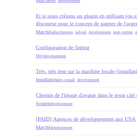
Marché
sso
,
development
Et si nous créions un plugin en utilisant (ou 
discourse pour le concept de gagner de l'argen
Marché
subscriptions
,
solved
,
development
,
post-voting
,
g
Configuration de linting
Dev
development
Très, très lent sur la machine locale (installat
Installation
dev-install
,
development
Chemin de l'image d'avatar dans le texte cité
Soutien
development
[PAID] Agences de développement aux USA
Marché
development