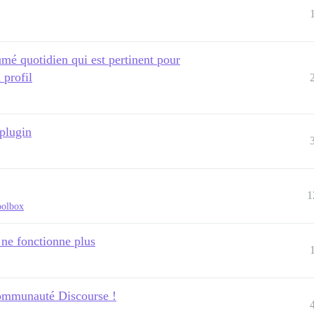
umé quotidien qui est pertinent pour
 profil
 plugin
1
oolbox
 ne fonctionne plus
Communauté Discourse !