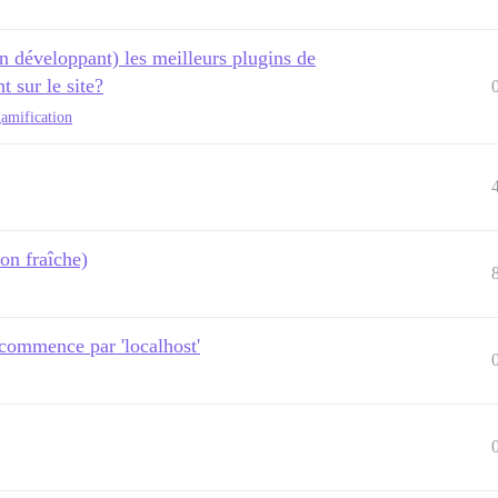
en développant) les meilleurs plugins de
t sur le site?
amification
ion fraîche)
 commence par 'localhost'