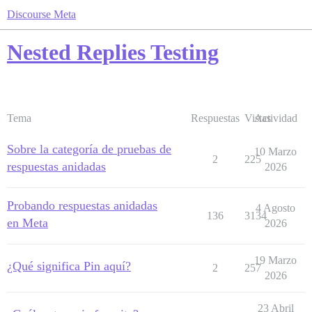
Discourse Meta
Nested Replies Testing
Tema
Respuestas
Vistas
Actividad
Sobre la categoría de pruebas de
10 Marzo
2
225
respuestas anidadas
2026
Probando respuestas anidadas
4 Agosto
136
3134
en Meta
2026
19 Marzo
¿Qué significa Pin aquí?
2
257
2026
23 Abril