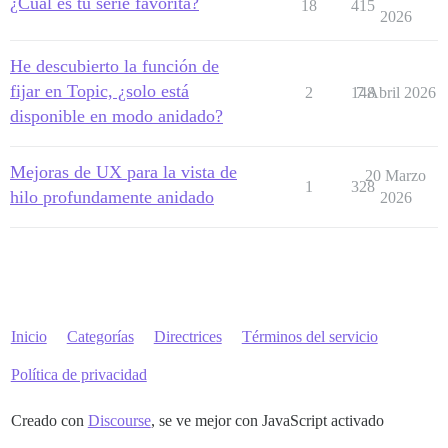
¿Cuál es tu serie favorita?
18
415
2026
He descubierto la función de
fijar en Topic, ¿solo está
2
148
7 Abril 2026
disponible en modo anidado?
Mejoras de UX para la vista de
20 Marzo
1
328
hilo profundamente anidado
2026
Inicio
Categorías
Directrices
Términos del servicio
Política de privacidad
Creado con
Discourse
, se ve mejor con JavaScript activado