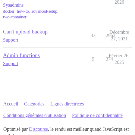
2026
Sysadmins
docker
,
how-to
,
advanced-setup
,
two-container
Can't upload backup
Décembre
33
2962
27, 2021
Support
Admin functions
Février 26,
9
374
2025
Support
Accueil
Catégories
Lignes directrices
Conditions générales d'utilisation
Politique de confidentialité
Optimisé par
Discourse
, le rendu est meilleur quand JavaScript est