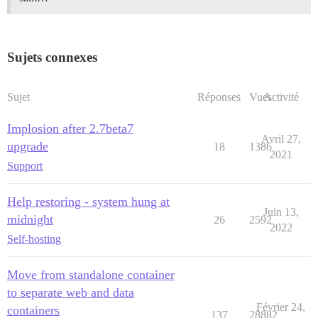
Sujets connexes
Sujet
Réponses
Vues
Activité
Implosion after 2.7beta7
Avril 27,
upgrade
18
1386
2021
Support
Help restoring - system hung at
Juin 13,
midnight
26
2592
2022
Self-hosting
Move from standalone container
to separate web and data
Février 24,
containers
137
28882