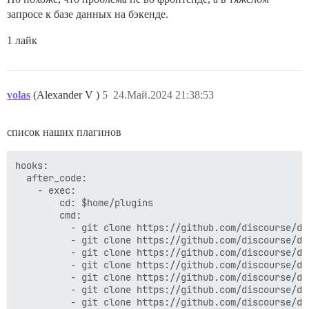
запросе к базе данных на бэкенде.
1 лайк
volas
(Alexander V )
5
24.Май.2024 21:38:53
список наших плагинов
hooks:

  after_code:

    - exec:

        cd: $home/plugins

        cmd:

          - git clone https://github.com/discourse/doc
          - git clone https://github.com/discourse/di
          - git clone https://github.com/discourse/dis
          - git clone https://github.com/discourse/di
          - git clone https://github.com/discourse/di
          - git clone https://github.com/discourse/dis
          - git clone https://github.com/discourse/di