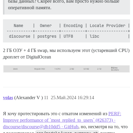
базы данных? Скорее всего, вам просто нужно больше
оперативной памяти.
   Name    |  Owner   | Encoding | Locale Provider | 
-----------+----------+----------+-----------------+-
2 ГБ ОЗУ + 4 ГБ swap, мы используем этот (устаревший CPU)
дроплет от DigitalOcean
volas
(Alexander V )
11
25.Май.2024 16:29:14
Я хочу протестировать это с откатом изменений из
PERF:
Improve performance of `most_replied_to_users` (#26373) ·
discourse/discourse@db10dd5 · GitHub
, но, несмотря на то, что