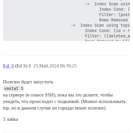
                                 ->  Index Scan using
                                       Index Cond: (t
                                       Filter: (post_t
                                       Rows Removed by
                           ->  Index Scan using topic
                                 Index Cond: (id = rep
                                 Filter: ((deleted_at
                                 Rows Removed by Filte
                                 SubPlan 1

                                   ->  Seq Scan on ca
                                         Filter: ((NO
 Planning Time: 3.895 ms

Ed_S
(Ed S)
8
25.Май.2024 06:39:25
 Execution Time: 94416.415 ms

Полезно будет запустить
vmstat 5
на сервере (в сеансе SSH), пока вы это делаете, чтобы
увидеть, что происходит с подкачкой. (Можно использовать
top, но в данном случае он гораздо менее полезен)
3 лайка