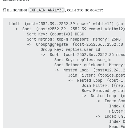
Я выполнил
EXPLAIN ANALYZE
, если это поможет:
 Limit  (cost=2552.39..2552.39 rows=1 width=12) (actu
   ->  Sort  (cost=2552.39..2552.39 rows=1 width=12) 
         Sort Key: (count(*)) DESC

         Sort Method: top-N heapsort  Memory: 25kB

         ->  GroupAggregate  (cost=2552.36..2552.38 r
               Group Key: replies.user_id

               ->  Sort  (cost=2552.36..2552.36 rows=
                     Sort Key: replies.user_id

                     Sort Method: quicksort  Memory: 5
                     ->  Nested Loop  (cost=12.24..25
                           Join Filter: (topics_posts.
                           ->  Nested Loop  (cost=1.1
                                 Join Filter: ((repli
                                 Rows Removed by Join 
                                 ->  Nested Loop  (co
                                       ->  Index Scan
                                             Index Co
                                             Filter: 
                                       ->  Index Only
                                             Index Co
                                             Heap Fetc