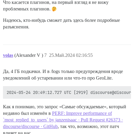
Что касается плагинов, на первый взгляд я не вижу
проблемных плагинов.
Надеюсь, кто-нибудь сможет дать здесь более подробные
разъяснения.
volas
(Alexander V )
7
25.Май.2024 02:16:55
Да, 4 ГБ подкачки. И в /logs только предупреждения вроде
уведомлений об устаревании или что-то про GeoLite.
Как я понимаю, это запрос «Самые обсуждаемые», который
недавно был изменён в
PERF: Improve performance of
`most_replied_to_users` by janzenisaac · Pull Request #26373 ·
discourse/discourse · GitHub
, так что, возможно, этот патч
влияет на нас.