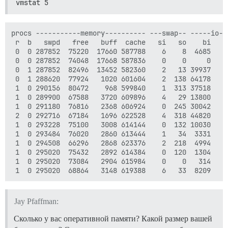
vmstat 5
procs -----------memory---------- ---swap-- -----io--
 r  b   swpd   free   buff  cache   si   so    bi    
 0  0 287852  75220  17660 587788    6    8  4685   2
 0  0 287852  74048  17668 587836    0    0     0    
 0  1 287852  82496  13452 582360    2   13 39937    
 0  1 288620  77924   1020 601604    2  138 64178   1
 1  0 290156  80472    968 599840    1  313 37518    
 1  0 289900  67588   3720 609896    4   29 13800    
 1  0 291180  76816   2368 606924    0  245 30042    
 2  0 292716  67184   1696 622528    4  318 44820    
 1  0 293228  75100   3008 614144    0  132 10030    
 1  0 293484  76020   2860 613444    1   34  3331    
 1  0 294508  66296   2868 623376    2  218  4994    
 1  0 295020  75432   2892 614384    0  120  1304    
 1  0 295020  73084   2904 615984    0    0   314    
Jay Pfaffman:
Сколько у вас оперативной памяти? Какой размер вашей