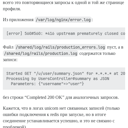
всего это повторяющиеся запросы к одной и той же странице
профиля.
Из приложения
/var/log/nginx/error.log
:
Файл
/shared/log/rails/production_errors.log
пуст, а в
/shared/log/rails/production.log
содержатся только
записи:
Started GET "/u/user/summary.json" for *.*.*.* at 202
Processing by UsersController#summary as JSON

без строки “Completed 200 OK” для аналогичных запросов.
Кажется, что в логах unicorn нет связанных записей (только
ошибки подключения к redis при запуске, но в итоге
соединение устанавливается успешно, и это не связано с
проблемой).