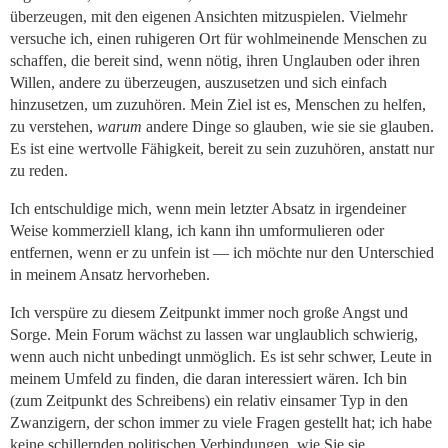
überzeugen, mit den eigenen Ansichten mitzuspielen. Vielmehr
versuche ich, einen ruhigeren Ort für wohlmeinende Menschen zu
schaffen, die bereit sind, wenn nötig, ihren Unglauben oder ihren
Willen, andere zu überzeugen, auszusetzen und sich einfach
hinzusetzen, um zuzuhören. Mein Ziel ist es, Menschen zu helfen,
zu verstehen,
warum
andere Dinge so glauben, wie sie sie glauben.
Es ist eine wertvolle Fähigkeit, bereit zu sein zuzuhören, anstatt nur
zu reden.
Ich entschuldige mich, wenn mein letzter Absatz in irgendeiner
Weise kommerziell klang, ich kann ihn umformulieren oder
entfernen, wenn er zu unfein ist — ich möchte nur den Unterschied
in meinem Ansatz hervorheben.
Ich verspüre zu diesem Zeitpunkt immer noch große Angst und
Sorge. Mein Forum wächst zu lassen war unglaublich schwierig,
wenn auch nicht unbedingt unmöglich. Es ist sehr schwer, Leute in
meinem Umfeld zu finden, die daran interessiert wären. Ich bin
(zum Zeitpunkt des Schreibens) ein relativ einsamer Typ in den
Zwanzigern, der schon immer zu viele Fragen gestellt hat; ich habe
keine schillernden politischen Verbindungen, wie Sie sie