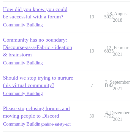
How did you know you could
28. August
be successful with a forum?
19
5022
2018
Community Building
Community has no boundary:
Discourse-as-a-Fabric - ideation
12. Februar
19
6835
& brainstorm
2021
Community Building
Should we stop trying to nurture
3. September
this virtual community?
7
1182
2021
Community Building
Please stop closing forums and
4. Dezember
moving people to Discord
30
4792
2021
Community Building
online-safety-act