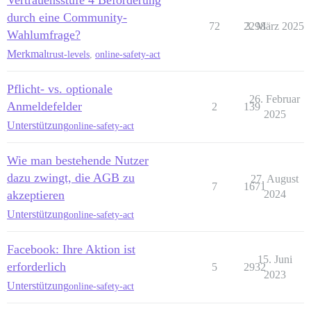
Vertrauensstufe 4 Beförderung
durch eine Community-
72
2298
3. März 2025
Wahlumfrage?
Merkmal
trust-levels
,
online-safety-act
Pflicht- vs. optionale
26. Februar
Anmeldefelder
2
139
2025
Unterstützung
online-safety-act
Wie man bestehende Nutzer
dazu zwingt, die AGB zu
27. August
7
1671
akzeptieren
2024
Unterstützung
online-safety-act
Facebook: Ihre Aktion ist
15. Juni
erforderlich
5
2932
2023
Unterstützung
online-safety-act