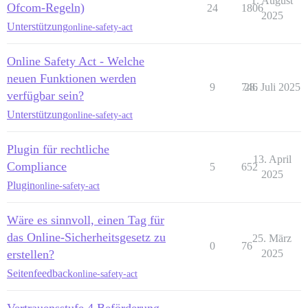
1. August
Ofcom-Regeln)
24
1806
2025
Unterstützung
online-safety-act
Online Safety Act - Welche
neuen Funktionen werden
9
746
28. Juli 2025
verfügbar sein?
Unterstützung
online-safety-act
Plugin für rechtliche
13. April
Compliance
5
652
2025
Plugin
online-safety-act
Wäre es sinnvoll, einen Tag für
das Online-Sicherheitsgesetz zu
25. März
0
76
erstellen?
2025
Seitenfeedback
online-safety-act