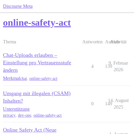
Discourse Meta
online-safety-act
Thema
Antworten
Aufrufe
Aktivität
Chat-Uploads erlauben –
Einstellung pro Vertrauensstufe
9. Februar
4
139
ändern
2026
Merkmal
chat
,
online-safety-act
Umgang mit illegalen (CSAM)
Inhalten?
14. August
0
149
2025
Unterstützung
privacy
,
dev-ops
,
online-safety-act
Online Safety Act (Neue