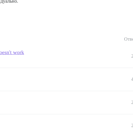
идуально.
Отв
oesn't work