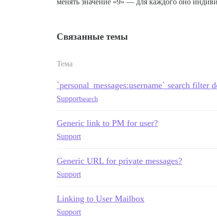
менять значение «9» — для каждого оно индив
Связанные темы
Тема
`personal_messages:username` search filter d
Support
search
Generic link to PM for user?
Support
Generic URL for private messages?
Support
Linking to User Mailbox
Support