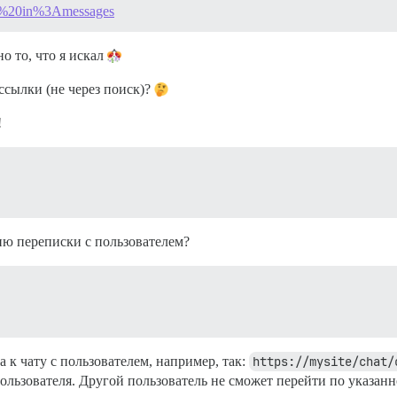
bot%20in%3Amessages
но то, что я искал
ссылки (не через поиск)?
!
ию переписки с пользователем?
а к чату с пользователем, например, так:
https://mysite/chat/
пользователя. Другой пользователь не сможет перейти по указан