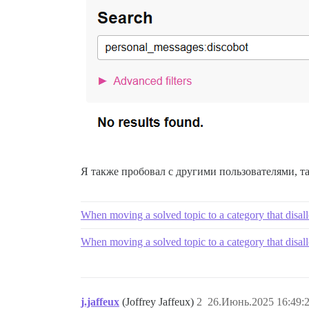
Я также пробовал с другими пользователями, так
When moving a solved topic to a category that disal
When moving a solved topic to a category that disal
j.jaffeux
(Joffrey Jaffeux)
2
26.Июнь.2025 16:49: