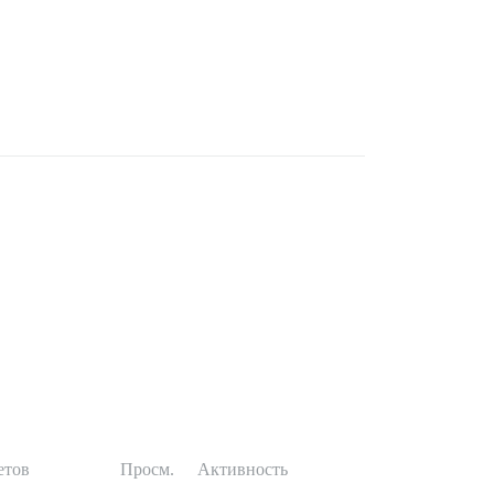
етов
Просм.
Активность