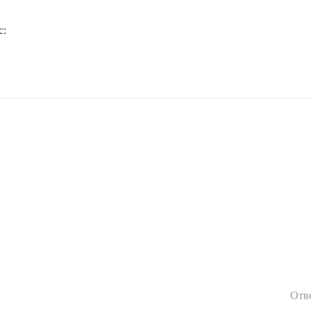
с:
Отв