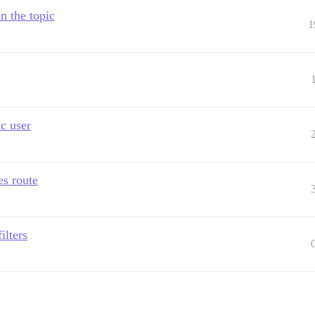
n the topic
1
ic user
s route
ilters