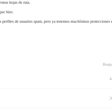
stras hojas de ruta.
que hizo
.
s perfiles de usuarios spam, pero ya tenemos
muchísimas
protecciones e
Respu
4
2