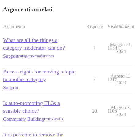
Argomenti correlati
Argomento
Risposte
Visualizzazioni
Attività
What are all the things a
Maggio 21,
category moderator can do?
7
1054
2024
Support
category-moderators
Access rights for moving a topic
Agosto 11,
to another category
7
1217
2023
Support
Is auto-promoting TL3s a
Maggio 3,
sensible choice?
20
1106
2023
Community Building
trust-levels
It is possible to remove the