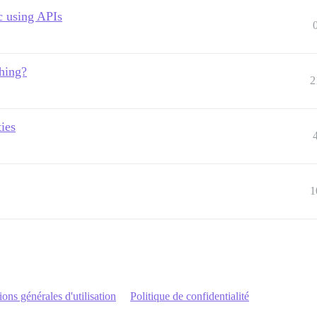
c using APIs
thing?
2
ties
1
ons générales d'utilisation
Politique de confidentialité