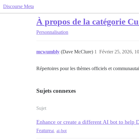
Discourse Meta
À propos de la catégorie C
Personnalisation
mcwumbly
(Dave McClure)
1
Février 25, 2026, 1
Répertoires pour les thèmes officiels et communautai
Sujets connexes
Sujet
Enhance or create a different AI bot to help 
Feature
ai
,
ai-bot