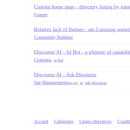
Custom home page - directory listing by topi
Feature
Relative lack of themes - am I missing some
Community Building
Discourse AI - AI Bot - a glimpse of capabili
General
ai
,
ai-bot
Discourse AI - Ask Discourse
Site Management
how-to
,
ai
,
ask-discourse
Accueil
Catégories
Lignes directrices
Conditi