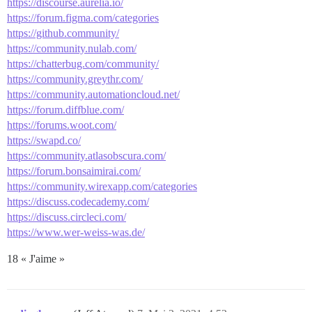
https://discourse.aurelia.io/
https://forum.figma.com/categories
https://github.community/
https://community.nulab.com/
https://chatterbug.com/community/
https://community.greythr.com/
https://community.automationcloud.net/
https://forum.diffblue.com/
https://forums.woot.com/
https://swapd.co/
https://community.atlasobscura.com/
https://forum.bonsaimirai.com/
https://community.wirexapp.com/categories
https://discuss.codecademy.com/
https://discuss.circleci.com/
https://www.wer-weiss-was.de/
18 « J'aime »