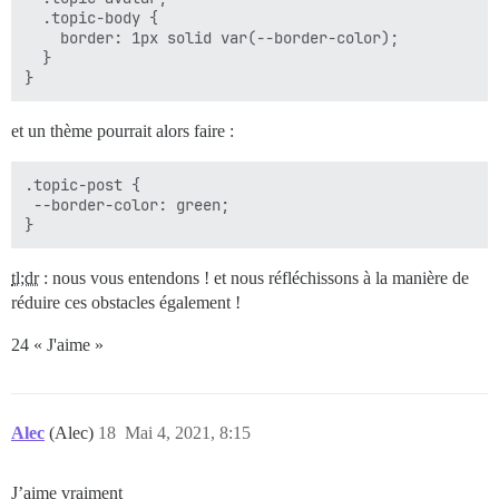
  .topic-body {

    border: 1px solid var(--border-color);

  }

et un thème pourrait alors faire :
.topic-post {

 --border-color: green;

tl;dr
: nous vous entendons ! et nous réfléchissons à la manière de
réduire ces obstacles également !
24 « J'aime »
Alec
(Alec)
18
Mai 4, 2021, 8:15
J’aime vraiment