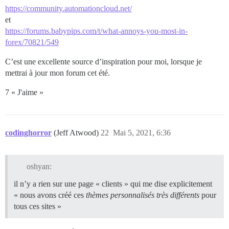
https://community.automationcloud.net/
et
https://forums.babypips.com/t/what-annoys-you-most-in-
forex/70821/549
C’est une excellente source d’inspiration pour moi, lorsque je
mettrai à jour mon forum cet été.
7 « J'aime »
codinghorror
(Jeff Atwood)
22
Mai 5, 2021, 6:36
oshyan:
il n’y a rien sur une page « clients » qui me dise explicitement
« nous avons créé ces
thèmes personnalisés très différents
pour
tous ces sites »