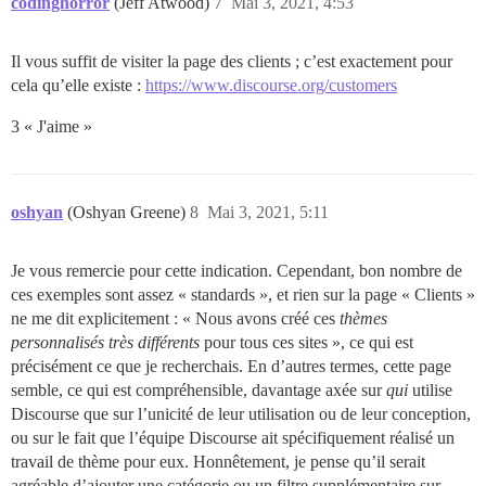
codinghorror
(Jeff Atwood)
7
Mai 3, 2021, 4:53
Il vous suffit de visiter la page des clients ; c’est exactement pour
cela qu’elle existe :
https://www.discourse.org/customers
3 « J'aime »
oshyan
(Oshyan Greene)
8
Mai 3, 2021, 5:11
Je vous remercie pour cette indication. Cependant, bon nombre de
ces exemples sont assez « standards », et rien sur la page « Clients »
ne me dit explicitement : « Nous avons créé ces
thèmes
personnalisés très différents
pour tous ces sites », ce qui est
précisément ce que je recherchais. En d’autres termes, cette page
semble, ce qui est compréhensible, davantage axée sur
qui
utilise
Discourse que sur l’unicité de leur utilisation ou de leur conception,
ou sur le fait que l’équipe Discourse ait spécifiquement réalisé un
travail de thème pour eux. Honnêtement, je pense qu’il serait
agréable d’ajouter une catégorie ou un filtre supplémentaire sur