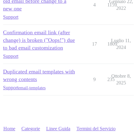
old email before change to a
Gennaio 22,
4
1159
new one
2022
Support
Confirmation email link (after
change) is broken ("Oops!") due
Luglio 11,
17
1809
to bad email customization
2024
Support
Duplicated email templates with
Ottobre 8,
wrong contents
9
235
2025
Support
email-templates
Home
Categorie
Linee Guida
Termini del Servizio