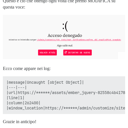
Questo è ciò che ottengo ogni volta che premo MODIFICA su
questa voce:
Ecco come appare nei log:
|message|Uncaught [object Object]|

|---|---|

|url|https://******/assets/ember_jquery-82558c4b4178a
|line|1|

|column|262400|

Grazie in anticipo!