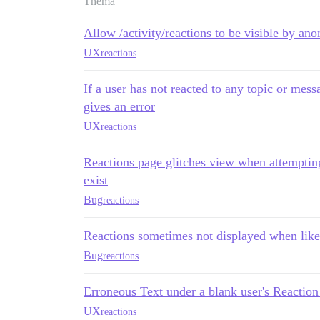
Thema
Allow /activity/reactions to be visible by ano
UX
reactions
If a user has not reacted to any topic or messa
gives an error
UX
reactions
Reactions page glitches view when attemptin
exist
Bug
reactions
Reactions sometimes not displayed when like
Bug
reactions
Erroneous Text under a blank user's Reaction 
UX
reactions