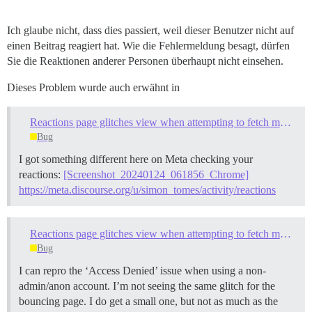
Ich glaube nicht, dass dies passiert, weil dieser Benutzer nicht auf
einen Beitrag reagiert hat. Wie die Fehlermeldung besagt, dürfen
Sie die Reaktionen anderer Personen überhaupt nicht einsehen.
Dieses Problem wurde auch erwähnt in
Reactions page glitches view when attempting to fetch more posts where no more posts exist
Bug
I got something different here on Meta checking your
reactions:
[Screenshot_20240124_061856_Chrome]
https://meta.discourse.org/u/simon_tomes/activity/reactions
Reactions page glitches view when attempting to fetch more posts where no more posts exist
Bug
I can repro the ‘Access Denied’ issue when using a non-
admin/anon account. I’m not seeing the same glitch for the
bouncing page. I do get a small one, but not as much as the