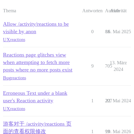
Thema
Antworten
Aufrufe
Aktivität
Allow /activity/reactions to be
visible by anon
0
88
16. Mai 2025
UX
reactions
Reactions page glitches view
when attempting to fetch more
13. März
9
705
posts where no more posts exist
2024
Bug
reactions
Erroneous Text under a blank
user's Reaction activity
1
207
22. Mai 2024
UX
reactions
游客对于 /activity/reactions 页
面的查看权限修改
1
99
10. Mai 2026