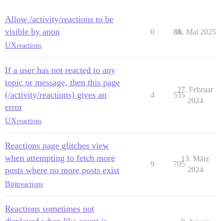
Allow /activity/reactions to be
visible by anon
0
88
16. Mai 2025
UX
reactions
If a user has not reacted to any
topic or message, then this page
27. Februar
(/activity/reactions) gives an
4
535
2024
error
UX
reactions
Reactions page glitches view
when attempting to fetch more
13. März
9
705
posts where no more posts exist
2024
Bug
reactions
Reactions sometimes not