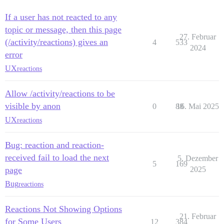
If a user has not reacted to any
topic or message, then this page
27. Februar
(/activity/reactions) gives an
4
533
2024
error
UX
reactions
Allow /activity/reactions to be
visible by anon
0
88
16. Mai 2025
UX
reactions
Bug: reaction and reaction-
received fail to load the next
5. Dezember
5
169
page
2025
Bug
reactions
Reactions Not Showing Options
21. Februar
for Some Users
12
384