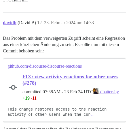
davidb
(David B)
12
23. Februar 2024 um 14:33
Das Problem mit dem verweigerten Zugriff scheint eine Regression
aus einer kürzlichen Änderung zu sein. Es sollte nun mit diesem
Commit behoben sein:
github.com/discourse/discourse-reactions
FIX: view activity reactions for other users
(#278)
committed
07:38AM - 23 Feb 24 UTC
dbattersby
+19
-11
This change restores access to the reaction 
activity of other users when the cur
…