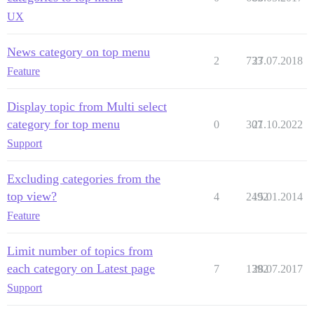
UX
News category on top menu
2
733
27.07.2018
Feature
Display topic from Multi select
category for top menu
0
307
21.10.2022
Support
Excluding categories from the
top view?
4
2492
15.01.2014
Feature
Limit number of topics from
each category on Latest page
7
1392
28.07.2017
Support