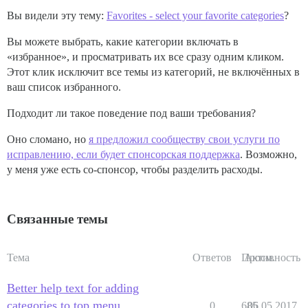
Вы видели эту тему:
Favorites - select your favorite categories
?
Вы можете выбрать, какие категории включать в
«избранное», и просматривать их все сразу одним кликом.
Этот клик исключит все темы из категорий, не включённых в
ваш список избранного.
Подходит ли такое поведение под ваши требования?
Оно сломано, но
я предложил сообществу свои услуги по
исправлению, если будет спонсорская поддержка
. Возможно,
у меня уже есть со-спонсор, чтобы разделить расходы.
Связанные темы
Тема
Ответов
Просм.
Активность
Better help text for adding
categories to top menu
0
685
06.05.2017