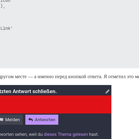
Icon'

),

Link'

 другом месте — а именно перед кнопкой ответа. Я отметил это 