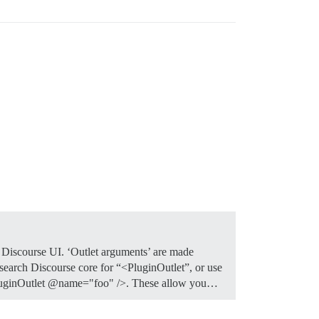
e Discourse UI. ‘Outlet arguments’ are made
 search Discourse core for “<PluginOutlet”, or use
<PluginOutlet @name="foo" />. These allow you…