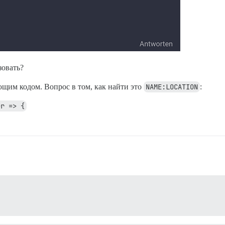
зовать?
ющим кодом. Вопрос в том, как найти это
NAME:LOCATION
:
er => {