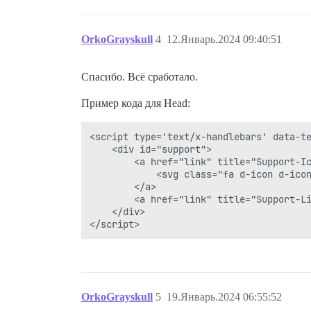
OrkoGrayskull
4
12.Январь.2024 09:40:51
Спасибо. Всё сработало.
Пример кода для Head:
<script type='text/x-handlebars' data-te
	<div id="support">

		<a href="link" title="Support-Icon" class="icon">

			<svg class="fa d-icon d-icon-heart svg-icon svg-node" aria-hidden="true"><use xlink:href="#heart"></use></svg>

		</a>		

		<a href="link" title="Support-Link" class="link">text</a>

    </div>

OrkoGrayskull
5
19.Январь.2024 06:55:52