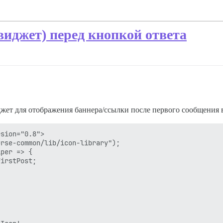
иджет) перед кнопкой ответа
ет для отображения баннера/ссылки после первого сообщения в 
sion="0.8">

rse-common/lib/icon-library");

per => {

irstPost;
