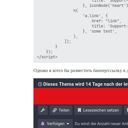
                        title: 'Support-
                    }, iconNode('heart')
                h(

                    'a.link', { 

                        href: "link",

                        title: 'Support-
                    }, 'some text',

                ),

            ]);

        }

    });

Однако я хотел бы разместить баннер/ссылку в