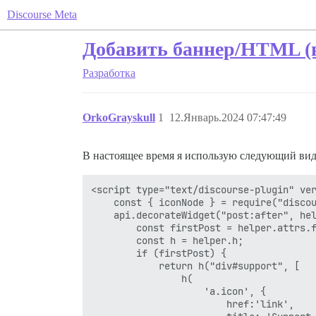
Discourse Meta
Добавить баннер/HTML (в
Разработка
OrkoGrayskull
1
12.Январь.2024 07:47:49
В настоящее время я использую следующий видж
<script type="text/discourse-plugin" ver
    const { iconNode } = require("discou
    api.decorateWidget("post:after", hel
        const firstPost = helper.attrs.f
        const h = helper.h;

        if (firstPost) {

            return h("div#support", [

                h(

                    'a.icon', {

                        href:'link',
