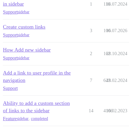
in sidebar
1
116
18.07.2024
Support
sidebar
Create custom links
3
100
16.07.2026
Support
sidebar
How Add new sidebar
2
162
28.10.2024
Support
sidebar
Add a link to user profile in the
navigation
7
643
28.02.2024
Support
Ability to add a custom section
of links to the sidebar
14
4106
16.02.2023
Feature
sidebar
,
completed