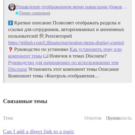
Управление отображением меню навигации (боковая панель)
Theme component
Краткое описание Позволяет отображать разделы и
ссылки для сотрудников, авторизованных и анонимных
пользователей
Репозиторий
https://github.com/Lillinator/navigation-menu-display-control
Руководство по установке
Как установить тему или
компонент темы
Новичок в темах Discourse?
Руководство для начинающих по использованию тем
Discourse
Установить этот компонент темы
Описание
Компонент темы «Контроль отображения…
Связанные темы
Тема
Ответов
Просм.
Активность
Can I add a direct link to a topic