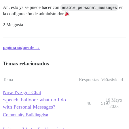
Ah, esto ya se puede hacer con
enable_personal_messages
en
la configuración de administrador
2 Me gusta
página siguiente →
Temas relacionados
Tema
Respuestas
Vistas
Actividad
Now I've got Chat
:speech_balloon: what do I do
19 Mayo
46
5197
with Personal Messages?
2023
Community Building
chat