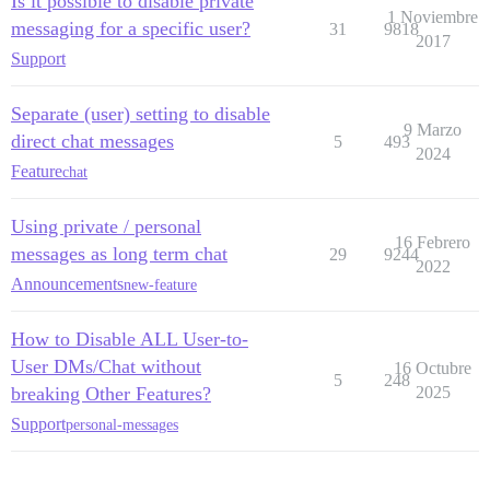
Is it possible to disable private
1 Noviembre
messaging for a specific user?
31
9818
2017
Support
Separate (user) setting to disable
9 Marzo
direct chat messages
5
493
2024
Feature
chat
Using private / personal
16 Febrero
messages as long term chat
29
9244
2022
Announcements
new-feature
How to Disable ALL User-to-
User DMs/Chat without
16 Octubre
5
248
breaking Other Features?
2025
Support
personal-messages