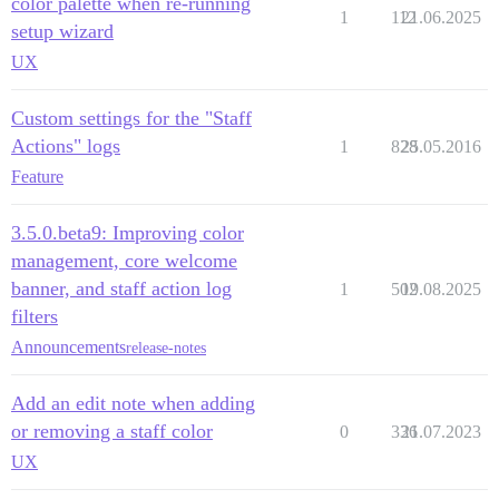
color palette when re-running
1
112
21.06.2025
setup wizard
UX
Custom settings for the "Staff
Actions" logs
1
828
25.05.2016
Feature
3.5.0.beta9: Improving color
management, core welcome
banner, and staff action log
1
502
19.08.2025
filters
Announcements
release-notes
Add an edit note when adding
or removing a staff color
0
336
21.07.2023
UX