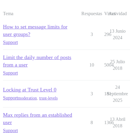
Tema
Respuestas
Vistas
Actividad
How to set message limits for
13 Junio
user groups?
3
296
2024
Support
Limit the daily number of posts
25 Julio
from a user
10
5004
2018
Support
24
Locking at Trust Level 0
3
181
Septiembre
Support
moderation
,
trust-levels
2025
Max replies from an established
13 Abril
user
8
1366
2018
Support