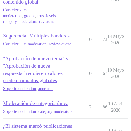
contenido global
Característica
moderation
,
groups
,
trust-levels
,
category-moderators
,
revisions
Sugerencia: Múltiples banderas
14 Mayo
0
73
2026
Característica
moderation
,
review-queue
"Aprobación de nuevo tema" y
"Aprobación de nueva
10 Mayo
respuesta" requieren valores
0
67
2026
predeterminados globales
Soporte
moderation
,
approval
Moderación de categoría única
10 Abril
2
86
2026
Soporte
moderation
,
category-moderators
¿El sistema marcó publicaciones
10 Abril