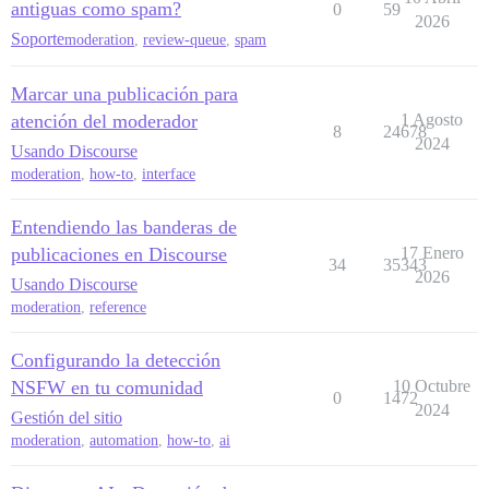
antiguas como spam?
0
59
2026
Soporte
moderation
,
review-queue
,
spam
Marcar una publicación para
atención del moderador
1 Agosto
8
24678
2024
Usando Discourse
moderation
,
how-to
,
interface
Entendiendo las banderas de
publicaciones en Discourse
17 Enero
34
35343
2026
Usando Discourse
moderation
,
reference
Configurando la detección
NSFW en tu comunidad
10 Octubre
0
1472
2024
Gestión del sitio
moderation
,
automation
,
how-to
,
ai