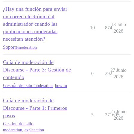
¿Hay una función para enviar
un correo electrónico al
administrador cuando las
18 Julio
10
874
publicaciones moderadas
2026
necesitan atención?
Soporte
moderation
Guía de moderación de
Discourse - Parte 3: Gestión de
27 Junio
0
292
contenido
2026
Gestión del sitio
moderation
,
how-to
Guía de moderación de
Discourse - Parte 1: Primeros
25 Junio
5
271605
pasos
2026
Gestión del sitio
moderation
,
explanation