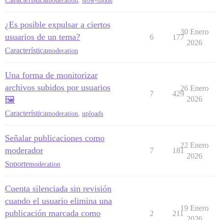
moderation
,
slow-mode
¿Es posible expulsar a ciertos
30 Enero
usuarios de un tema?
6
177
2026
Característica
moderation
Una forma de monitorizar
archivos subidos por usuarios
26 Enero
7
429
🖼️
2026
Característica
moderation
,
uploads
Señalar publicaciones como
22 Enero
moderador
7
181
2026
Soporte
moderation
Cuenta silenciada sin revisión
cuando el usuario elimina una
19 Enero
publicación marcada como
2
211
2026