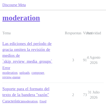
Discourse Meta
moderation
Tema
Respuestas
Vistas
Actividad
Las ediciones del período de
gracia omiten la revisión de
medios de
4 Agosto
3
91
`skip_review_media_groups`
2026
Error
moderation
,
uploads
,
composer
,
review-queue
Soporte para el formato del
31 Julio
texto de la bandera "razón"
2
73
2026
Característica
moderation
,
fixed