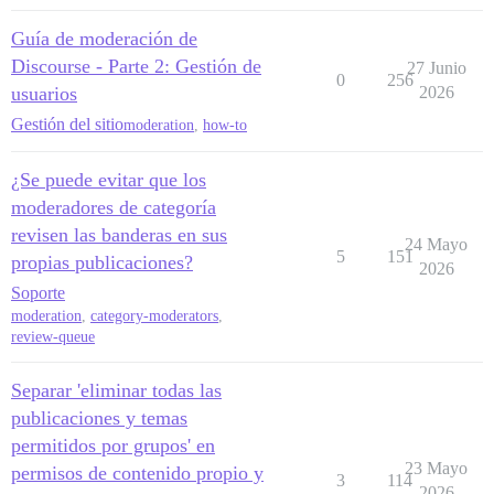
Guía de moderación de
Discourse - Parte 2: Gestión de
27 Junio
0
256
usuarios
2026
Gestión del sitio
moderation
,
how-to
¿Se puede evitar que los
moderadores de categoría
revisen las banderas en sus
24 Mayo
5
151
propias publicaciones?
2026
Soporte
moderation
,
category-moderators
,
review-queue
Separar 'eliminar todas las
publicaciones y temas
permitidos por grupos' en
23 Mayo
permisos de contenido propio y
3
114
2026