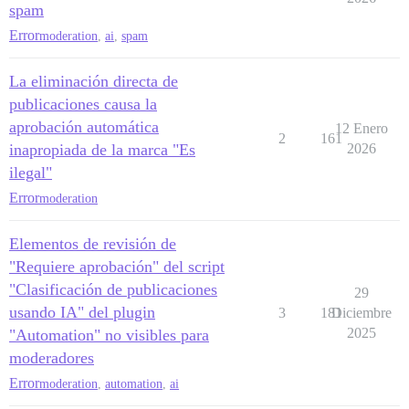
spam
Error
moderation
,
ai
,
spam
La eliminación directa de
publicaciones causa la
aprobación automática
12 Enero
2
161
inapropiada de la marca "Es
2026
ilegal"
Error
moderation
Elementos de revisión de
"Requiere aprobación" del script
"Clasificación de publicaciones
29
usando IA" del plugin
3
181
Diciembre
2025
"Automation" no visibles para
moderadores
Error
moderation
,
automation
,
ai