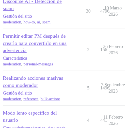
Discourse AI - Detección de
spam
10 Marzo
30
4796
2026
Gestión del sitio
moderation
,
how-to
,
ai
,
spam
Permitir editar PM después de
crearlo para convertirlo en una
26 Febrero
2
156
advertencia
2026
Característica
moderation
,
personal-messages
Realizando acciones masivas
como moderador
3 Septiembre
5
1496
2023
Gestión del sitio
moderation
,
reference
,
bulk-actions
Modo lento específico del
11 Febrero
usuario
4
441
2026
Característica