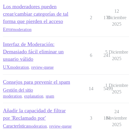
Los moderadores pueden
12
crear/cambiar categorías de tal
2
176
Diciembre
forma que pierden el acceso
2025
Error
moderation
Interfaz de Moderación:
Demasiado fácil eliminar un
5 Diciembre
6
241
usuario válido
2025
UX
moderation
,
review-queue
Consejos para prevenir el spam
1 Diciembre
14
5499
Gestión del sitio
2025
moderation
,
explanation
,
spam
Añadir la capacidad de filtrar
24
por 'Reclamado por'
3
184
Noviembre
2025
Característica
moderation
,
review-queue