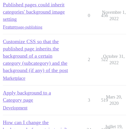
Published pages could inherit
categories' background image
Novembre 1,
0
456
setting
2022
Feature
page-publishing
Customize CSS so that the
published page inherits the
background of a certain
Octobre 31,
2
522
category (subcategory) and the
2022
background (if any) of the post
Marketplace
Apply background to a
Mars 20,
Category page
3
519
2020
Development
How can I change the
Juillet 19,