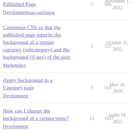
Novembre 1,
Published Page
5
586
2022
Development
page-publishing
Customize CSS so that the
published page inherits the
background of a certain
Octobre 31,
2
522
category (subcategory) and the
2022
background (if any) of the post
Marketplace
Apply background to a
Mars 20,
Category page
3
519
2020
Development
How can I change the
Juillet 19,
background of a certain topic?
24
1657
2023
Development