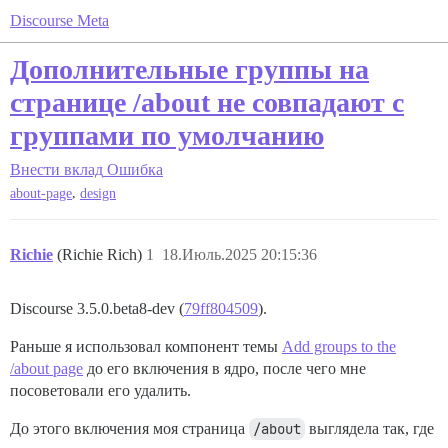
Discourse Meta
Дополнительные группы на
странице /about не совпадают с
группами по умолчанию
Внести вклад
Ошибка
,
about-page
design
Richie
(Richie Rich)
1
18.Июль.2025 20:15:36
Discourse 3.5.0.beta8-dev (
79ff804509
).
Раньше я использовал компонент темы
Add groups to the
/about page
до его включения в ядро, после чего мне
посоветовали его удалить.
До этого включения моя страница
/about
выглядела так, где