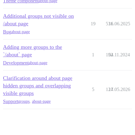
Theme component
about-page
Additional groups not visible on
/about page
19
531
16.06.2025
Bug
about-page
Adding more groups to the
`/about` page
1
152
04.11.2024
Development
about-page
Clarification around about page
hidden groups and overlapping
5
124
17.05.2026
visible groups
Support
groups
,
about-page