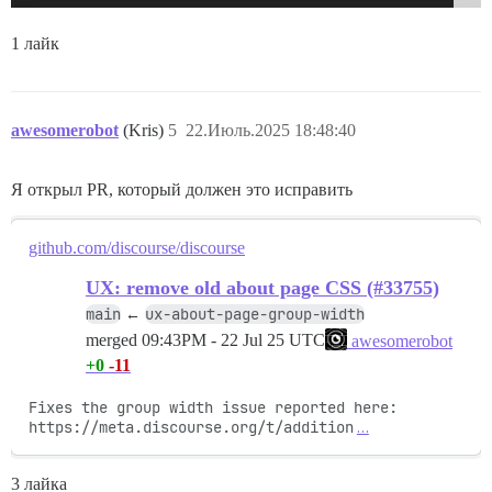
1 лайк
awesomerobot
(Kris)
5
22.Июль.2025 18:48:40
Я открыл PR, который должен это исправить
github.com/discourse/discourse
UX: remove old about page CSS (#33755)
main
ux-about-page-group-width
←
merged
09:43PM - 22 Jul 25 UTC
awesomerobot
+0
-11
Fixes the group width issue reported here: 
https://meta.discourse.org/t/addition
…
3 лайка