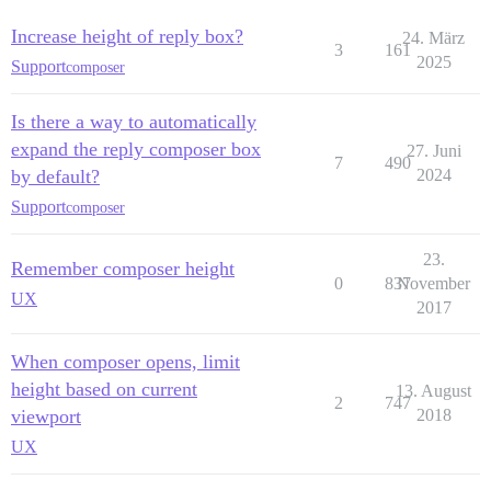
Increase height of reply box?
24. März
3
161
2025
Support
composer
Is there a way to automatically
expand the reply composer box
27. Juni
7
490
by default?
2024
Support
composer
23.
Remember composer height
0
837
November
UX
2017
When composer opens, limit
height based on current
13. August
2
747
viewport
2018
UX