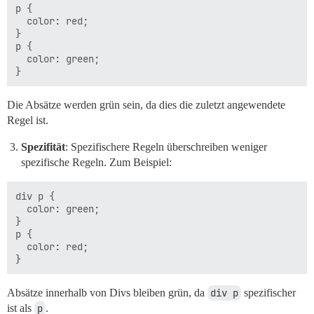
p {

  color: red;

}

p {

  color: green;

Die Absätze werden grün sein, da dies die zuletzt angewendete
Regel ist.
Spezifität
: Spezifischere Regeln überschreiben weniger
spezifische Regeln. Zum Beispiel:
div p {

  color: green;

}

p {

  color: red;

Absätze innerhalb von Divs bleiben grün, da
div p
spezifischer
ist als
p
.