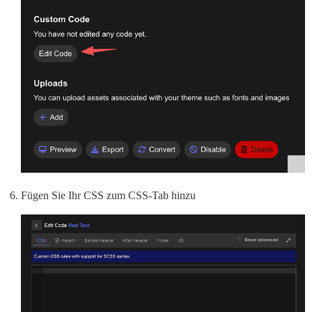
Fügen Sie Ihr CSS zum CSS-Tab hinzu