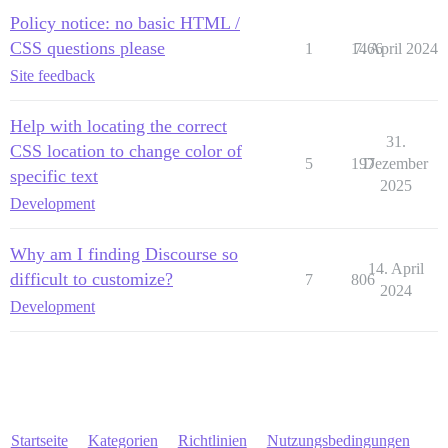
Policy notice: no basic HTML /
CSS questions please
1
1466
7. April 2024
Site feedback
Help with locating the correct
31.
CSS location to change color of
5
197
Dezember
specific text
2025
Development
Why am I finding Discourse so
14. April
difficult to customize?
7
806
2024
Development
Startseite
Kategorien
Richtlinien
Nutzungsbedingungen