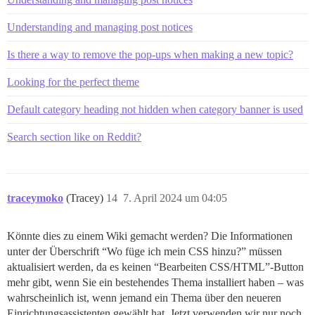
Understanding and managing post notices
Is there a way to remove the pop-ups when making a new topic?
Looking for the perfect theme
Default category heading not hidden when category banner is used
Search section like on Reddit?
traceymoko
(Tracey)
14
7. April 2024 um 04:05
Könnte dies zu einem Wiki gemacht werden? Die Informationen
unter der Überschrift “Wo füge ich mein CSS hinzu?” müssen
aktualisiert werden, da es keinen “Bearbeiten CSS/HTML”-Button
mehr gibt, wenn Sie ein bestehendes Thema installiert haben – was
wahrscheinlich ist, wenn jemand ein Thema über den neueren
Einrichtungsassistenten gewählt hat. Jetzt verwenden wir nur noch