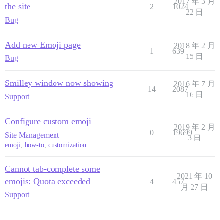
2017 年 3 月
the site
2
1024
22 日
Bug
Add new Emoji page
2018 年 2 月
1
639
15 日
Bug
Smilley window now showing
2016 年 7 月
14
2087
16 日
Support
Configure custom emoji
2019 年 2 月
0
19699
Site Management
3 日
emoji
,
how-to
,
customization
Cannot tab-complete some
2021 年 10
emojis: Quota exceeded
4
457
月 27 日
Support