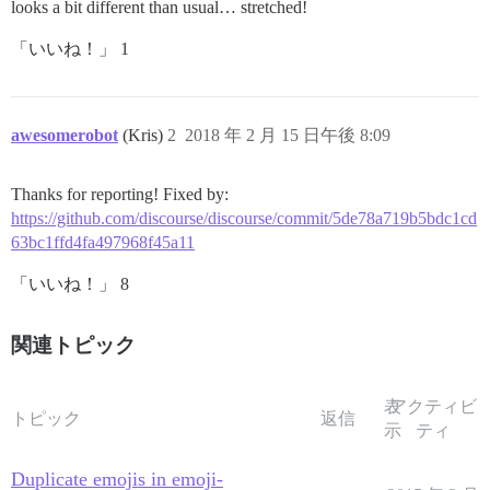
looks a bit different than usual… stretched!
「いいね！」 1
awesomerobot
(Kris)
2
2018 年 2 月 15 日午後 8:09
Thanks for reporting! Fixed by:
https://github.com/discourse/discourse/commit/5de78a719b5bdc1cd
63bc1ffd4fa497968f45a11
「いいね！」 8
関連トピック
表
アクティビ
トピック
返信
示
ティ
Duplicate emojis in emoji-