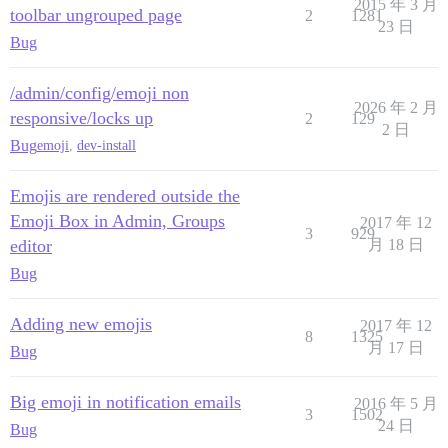
2015 年 3 月
toolbar ungrouped page
2
1281
23 日
Bug
/admin/config/emoji non
2026 年 2 月
responsive/locks up
2
129
2 日
Bug
emoji
,
dev-install
Emojis are rendered outside the
Emoji Box in Admin, Groups
2017 年 12
3
929
editor
月 18 日
Bug
Adding new emojis
2017 年 12
8
1325
月 17 日
Bug
Big emoji in notification emails
2016 年 5 月
3
1502
24 日
Bug