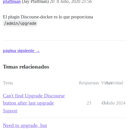
pfaffman
(Jay Pfaffman)
20
8 Julio, 2020 21:56
El plugin Discourse-docker es lo que proporciona
/admin/upgrade
página siguiente →
Temas relacionados
Tema
Respuestas
Vistas
Actividad
Can't find Upgrade Discourse
button after last upgrade
23
434
3 Julio 2024
Support
Need to upgrade, but