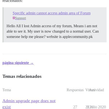
relacionados:
Specific admin cannot access admin area of Forum
Support
Hello All I lost Admin access of my forum, Means i am not
able to see it. My user is now changed to a normal user. Can
someone help me please? website is applecommunity.pk
página siguiente →
Temas relacionados
Tema
Respuestas
Vistas
Actividad
Admin upgrade page does not
exist
27
2226
9 Julio 2020