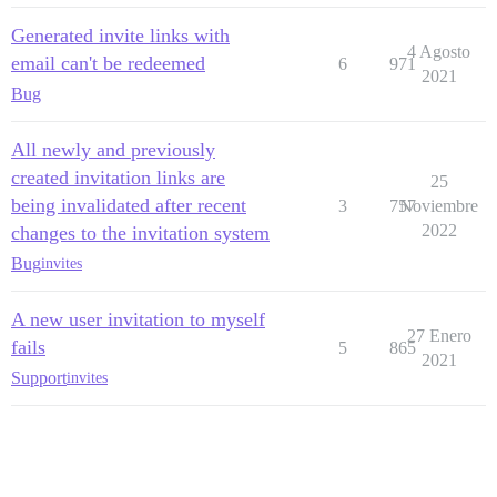
Generated invite links with
4 Agosto
email can't be redeemed
6
971
2021
Bug
All newly and previously
created invitation links are
25
being invalidated after recent
3
757
Noviembre
2022
changes to the invitation system
Bug
invites
A new user invitation to myself
27 Enero
fails
5
865
2021
Support
invites