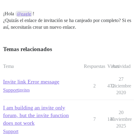
¡Hola
!
@eagle
¿Quizás el enlace de invitación se ha canjeado por completo? Si es
así, necesitarás crear un nuevo enlace.
Temas relacionados
Tema
Respuestas
Vistas
Actividad
27
Invite link Error message
2
472
Diciembre
Support
invites
2020
I am building an invite only
20
forum, but the invite function
7
145
Noviembre
does not work
2025
Support