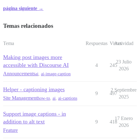
página siguiente →
Temas relacionados
Tema
Respuestas
Vistas
Actividad
Making post images more
23 Julio
accessible with Discourse AI
4
245
2026
Announcements
ai
,
ai-image-caption
Helper - captioning images
2 Septiembre
9
497
2025
Site Management
how-to
,
ai
,
ai-captions
Support image captions - in
17 Enero
addition to alt text
9
418
2026
Feature