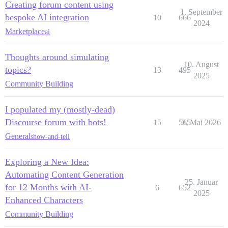
Creating forum content using
1. September
bespoke AI integration
10
666
2024
Marketplace
ai
Thoughts around simulating
10. August
topics?
13
495
2025
Community Building
I populated my (mostly-dead)
Discourse forum with bots!
15
565
3. Mai 2026
General
show-and-tell
Exploring a New Idea:
Automating Content Generation
25. Januar
for 12 Months with AI-
6
652
2025
Enhanced Characters
Community Building