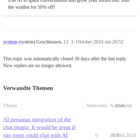
Use AI to spark conversations and grow your forum fast. Join
the waitlist for 50% off!
system
(system) Geschlossen,
12
1. Oktober 2024 um 20:52
This topic was automatically closed 30 days after the last reply.
New replies are no longer allowed.
Verwandte Themen
Thema
Antworten
Aufrufe
Aktivität
AI personas integration of the
chat plugin: It would be great if
site users could chat with AI
6
1101
9. Mai 2024