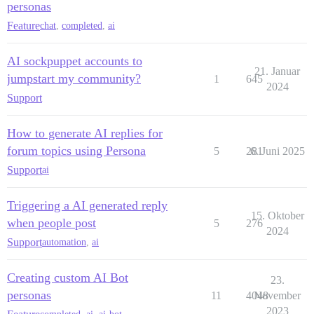
personas
Feature
chat
,
completed
,
ai
AI sockpuppet accounts to
21. Januar
jumpstart my community?
1
645
2024
Support
How to generate AI replies for
forum topics using Persona
5
281
6. Juni 2025
Support
ai
Triggering a AI generated reply
15. Oktober
when people post
5
276
2024
Support
automation
,
ai
Creating custom AI Bot
23.
personas
11
4048
November
2023