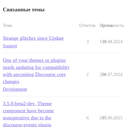
Связанные темы
Тема
Ответов
Просм.
Активность
Strange glitches since Update
3
131
20.08.2024
Support
One of your themes or plugins
needs updating for compatibility
with upcoming Discourse core
2
251
06.07.2024
changes
Development
3.5.0.beta2-dev, Theme
component have become
nonoperative due to the
6
257
05.06.2025
discourse-events plugin