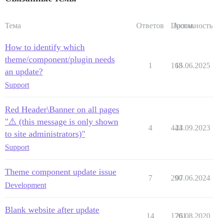
Тема
Ответов
Просм.
Активность
How to identify which
theme/component/plugin needs
1
168
15.06.2025
an update?
Support
Red Header\Banner on all pages
"⚠️ (this message is only shown
4
444
23.09.2023
to site administrators)"
Support
Theme component update issue
7
290
07.06.2024
Development
Blank website after update
14
1701
26.08.2020