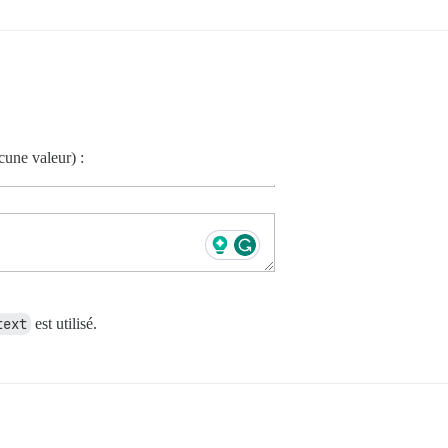
cune valeur) :
text
est utilisé.