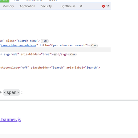
ce
<span>
:
h-banner.js