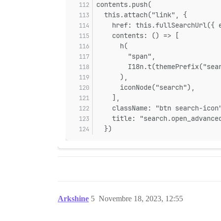
contents.push(
  this.attach("link", {
    href: this.fullSearchUrl({ 
    contents: () => [
      h(
        "span",
        I18n.t(themePrefix("sea
      ),
      iconNode("search"),
    ],
    className: "btn search-icon
    title: "search.open_advance
  })
Arkshine
5
Novembre 18, 2023, 12:55