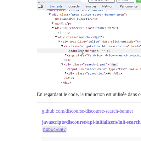
En regardant le code, la traduction est utilisée dans 
github.com/discourse/discourse-search-banner
javascripts/discourse/api-initializers/init-searc
b0b6448e7