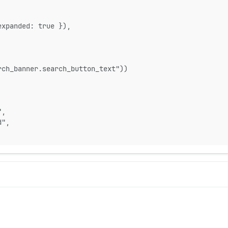
expanded: true }),
rch_banner.search_button_text"))
",
d",