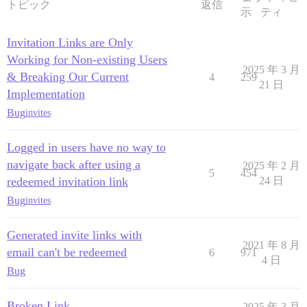
トピック
返信
示
ティ
Invitation Links are Only
Working for Non-existing Users
2025 年 3 月
& Breaking Our Current
4
259
21 日
Implementation
Bug
invites
Logged in users have no way to
navigate back after using a
2025 年 2 月
5
454
redeemed invitation link
24 日
Bug
invites
Generated invite links with
2021 年 8 月
email can't be redeemed
6
971
4 日
Bug
Broken Link
2025 年 3 月