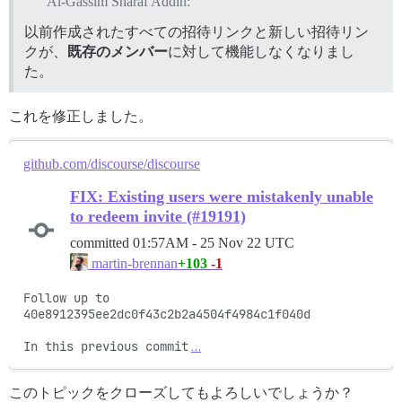
Al-Gassim Sharaf Addin:
以前作成されたすべての招待リンクと新しい招待リン
クが、
既存のメンバー
に対して機能しなくなりまし
た。
これを修正しました。
github.com/discourse/discourse
FIX: Existing users were mistakenly unable
to redeem invite (#19191)
committed
01:57AM - 25 Nov 22 UTC
+103
-1
martin-brennan
Follow up to 
40e8912395ee2dc0f43c2b2a4504f4984c1f040d

In this previous commit
…
このトピックをクローズしてもよろしいでしょうか？