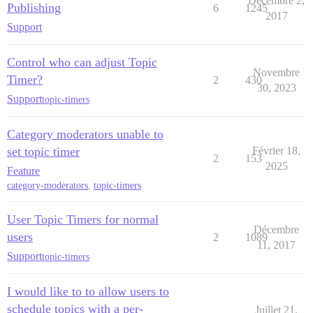
Décembre 2,
Publishing
6
1245
2017
Support
Control who can adjust Topic
Novembre
Timer?
2
430
30, 2023
Support
topic-timers
Category moderators unable to
set topic timer
Février 18,
2
153
2025
Feature
category-moderators
,
topic-timers
User Topic Timers for normal
Décembre
users
2
1089
11, 2017
Support
topic-timers
I would like to to allow users to
schedule topics with a per-
Juillet 21,