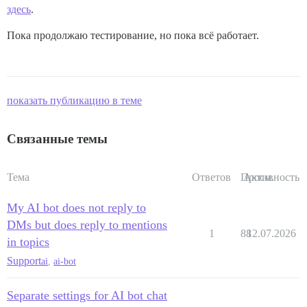
здесь
.
Пока продолжаю тестирование, но пока всё работает.
показать публикацию в теме
Связанные темы
Тема
Ответов
Просм.
Активность
My AI bot does not reply to
DMs but does reply to mentions
1
88
12.07.2026
in topics
Support
ai
,
ai-bot
Separate settings for AI bot chat