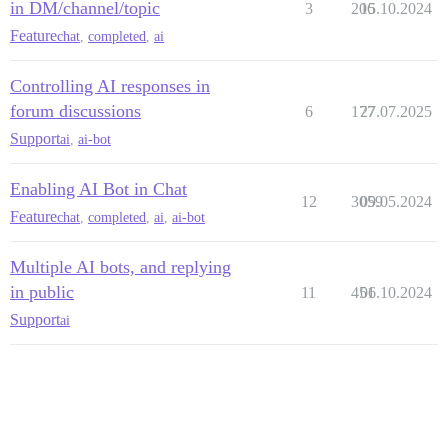
in DM/channel/topic
3
206
15.10.2024
Feature
chat
,
completed
,
ai
Controlling AI responses in
forum discussions
6
177
27.07.2025
Support
ai
,
ai-bot
Enabling AI Bot in Chat
12
3059
09.05.2024
Feature
chat
,
completed
,
ai
,
ai-bot
Multiple AI bots, and replying
in public
11
451
06.10.2024
Support
ai