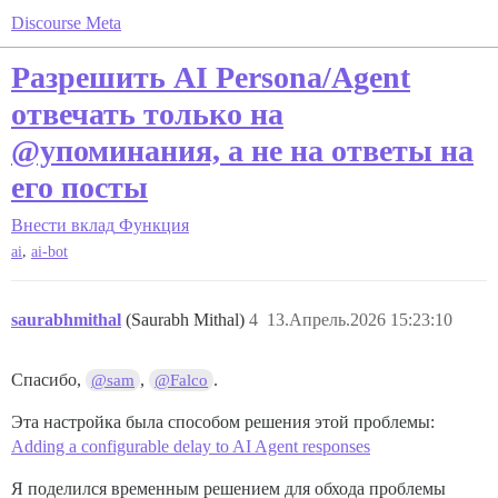
Discourse Meta
Разрешить AI Persona/Agent
отвечать только на
@упоминания, а не на ответы на
его посты
Внести вклад
Функция
,
ai
ai-bot
saurabhmithal
(Saurabh Mithal)
4
13.Апрель.2026 15:23:10
Спасибо,
,
.
@sam
@Falco
Эта настройка была способом решения этой проблемы:
Adding a configurable delay to AI Agent responses
Я поделился временным решением для обхода проблемы