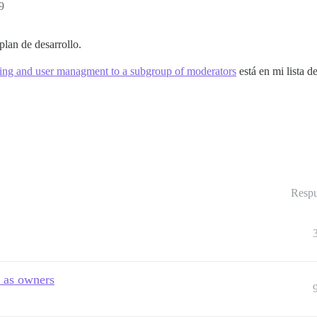
9
plan de desarrollo.
ding and user managment to a subgroup of moderators
está en mi lista d
Respu
 as owners