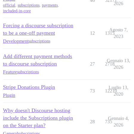
46
52171
2026
official
,
subscriptions
,
payments
,
included-in-core
Forcing a discourse subscription
Agosto 7,
to be a one-off payment
12
1315
2023
Development
subscriptions
Add different payment methods
Gennaio 13,
to discourse subscription
27
2718
2026
Feature
subscriptions
Stripe Donations Plugin
Luglio 13,
73
12210
2020
Plugin
Why doesn't Discourse hosting
include the Subscriptions plugin
Gennaio 4,
28
735
on the Starter plan?
2026
General
subscriptions