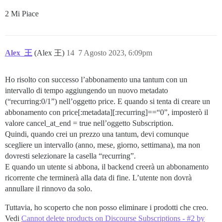
2 Mi Piace
Alex_王
(Alex 王)
14
7 Agosto 2023, 6:09pm
Ho risolto con successo l’abbonamento una tantum con un
intervallo di tempo aggiungendo un nuovo metadato
(“recurring:0/1”) nell’oggetto price. E quando si tenta di creare un
abbonamento con price[:metadata][:recurring]==“0”, imposterò il
valore cancel_at_end = true nell’oggetto Subscription.
Quindi, quando crei un prezzo una tantum, devi comunque
scegliere un intervallo (anno, mese, giorno, settimana), ma non
dovresti selezionare la casella “recurring”.
E quando un utente si abbona, il backend creerà un abbonamento
ricorrente che terminerà alla data di fine. L’utente non dovrà
annullare il rinnovo da solo.
Tuttavia, ho scoperto che non posso eliminare i prodotti che creo.
Vedi
Cannot delete products on Discourse Subscriptions - #2 by