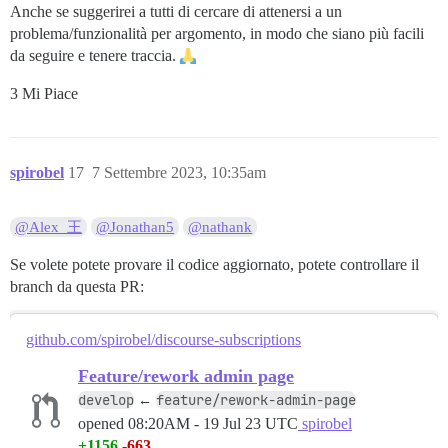
Anche se suggerirei a tutti di cercare di attenersi a un
problema/funzionalità per argomento, in modo che siano più facili
da seguire e tenere traccia.
3 Mi Piace
spirobel
17
7 Settembre 2023, 10:35am
@Alex_王
@Jonathan5
@nathank
Se volete potete provare il codice aggiornato, potete controllare il
branch da questa PR:
github.com/spirobel/discourse-subscriptions
Feature/rework admin page
develop
feature/rework-admin-page
←
opened
08:20AM - 19 Jul 23 UTC
spirobel
+1156
-663